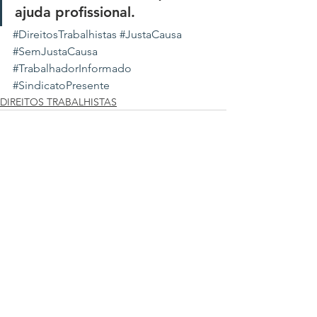
ajuda profissional.
#DireitosTrabalhistas
#JustaCausa
#SemJustaCausa
#TrabalhadorInformado
#SindicatoPresente
DIREITOS TRABALHISTAS
Ver tudo
Posts recentes