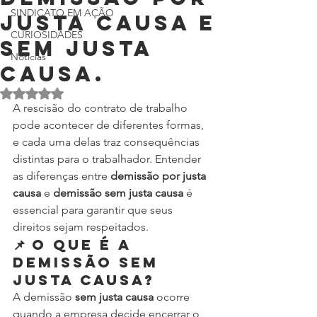
SINDICATO EM AÇÃO
Justa Causa e
CURIOSIDADES
Sem Justa
Notícias
Causa.
Avaliado com NaN de 5 estrelas.
A rescisão do contrato de trabalho 
pode acontecer de diferentes formas, 
e cada uma delas traz consequências 
distintas para o trabalhador. Entender 
as diferenças entre 
demissão por justa 
causa
 e 
demissão sem justa causa
 é 
essencial para garantir que seus 
direitos sejam respeitados.
📌 O que é a 
demissão sem 
justa causa?
A demissão 
sem justa causa
 ocorre 
quando a empresa decide encerrar o 