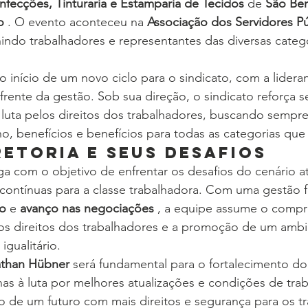
ecções, Tinturaria e Estamparia de Tecidos
 de 
São Ben
o
 . O evento aconteceu na 
Associação dos Servidores Pú
nindo trabalhadores e representantes das diversas categ
 início de um novo ciclo para o sindicato, com a lidera
 frente da gestão. Sob sua direção, o sindicato reforça s
uta pelos direitos dos trabalhadores, buscando sempre
o, benefícios e benefícios para todas as categorias qu
retoria e Seus Desafios
ga com o objetivo de enfrentar os desafios do cenário at
contínuas para a classe trabalhadora. Com uma gestão 
ão
 e 
avanço nas negociações
 , a equipe assume o comp
aos direitos dos trabalhadores e a promoção de um ambi
igualitário.
than Hübner
 será fundamental para o fortalecimento do
s à luta por melhores atualizações e condições de trab
 de um futuro com mais direitos e segurança para os t