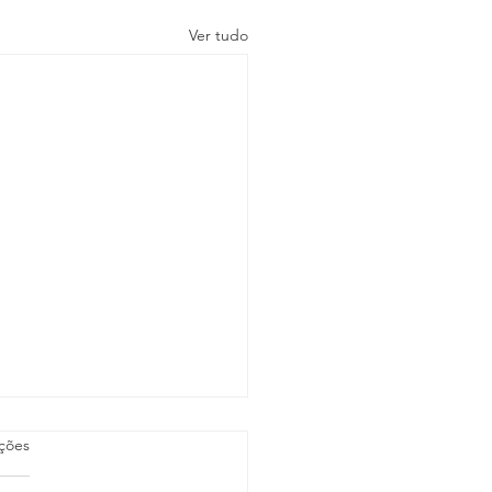
Ver tudo
as.
ações