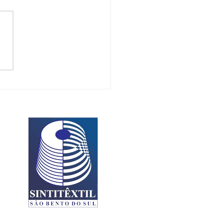
es: A força
e tece o
turo e move
mundo