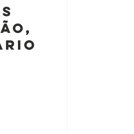
as
ção,
ário