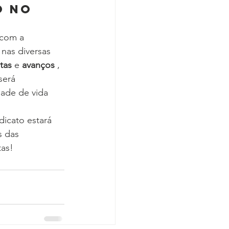
o no 
com a 
nas diversas 
tas
 e 
avanços
 , 
será 
ade de vida 
dicato estará 
s das 
tas!