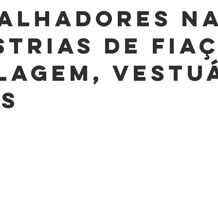
alhadores n
strias de Fia
lagem, Vestu
is
e 5 estrelas.