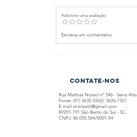
Adicione uma avaliação
Fim da escala
Escreva um comentário
6x1: O que
muda para o
trabalhador
com a
aprovação na
Câmara?
Contate-nos
Rua Mathias Nossol n° 546 - Serra Alta
Fones: (47) 3635-5562/ 3626-7351
E-mail
sintitextil@gmail.com
89291-791 São Bento do Sul - SC.
CNPJ: 86.050.564/0001-54