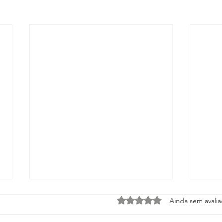
Avaliado com 0 de 5 estrel
Ainda sem avali