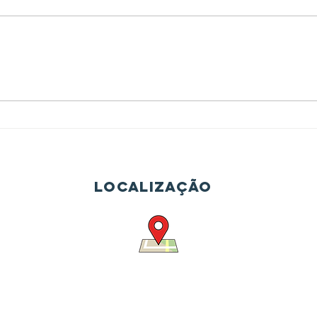
Dor de cabeça
Mã
e tensão no
qu
trabalho:
fu
Como não
o 
deixar o turno
prejudicar sua
saúde
Localização