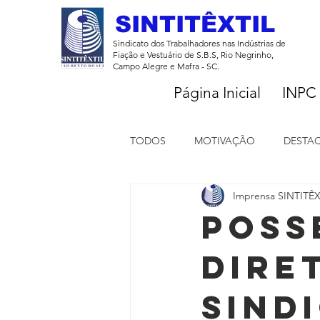
SINTITÊXTIL
Sindicato dos Trabalhadores nas Indústrias de
Fiação e Vestuário de S.B.S, Rio Negrinho,
Campo Alegre e Mafra - SC.
Página Inicial
INPC
TODOS
MOTIVAÇÃO
DESTA
Imprensa SINTITÊX
Notícias
Poss
Dire
Sind