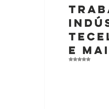
Trab
Indú
Tece
e ma
Avaliado com NaN d