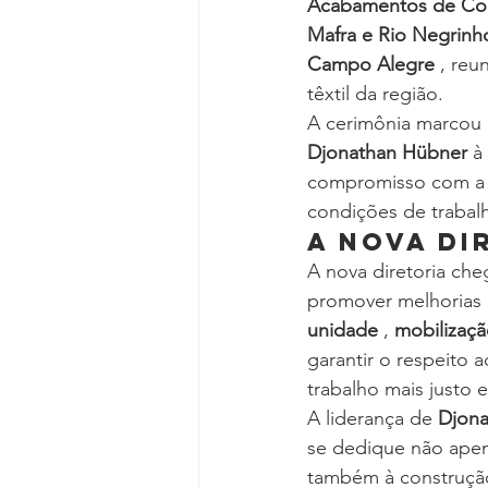
Acabamentos de Conf
Mafra e Rio Negrinh
Campo Alegre
 , reu
têxtil da região.
A cerimônia marcou o
Djonathan Hübner
 à
compromisso com a l
condições de trabalh
A Nova Di
A nova diretoria che
promover melhorias 
unidade
 , 
mobilizaç
garantir o respeito 
trabalho mais justo e 
A liderança de 
Djona
se dedique não apena
também à construção