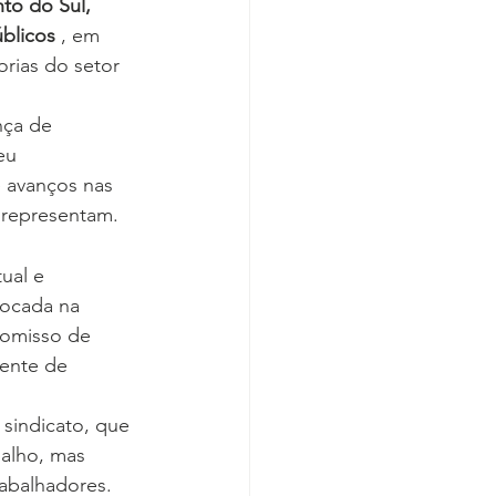
to do Sul, 
blicos
 , em 
orias do setor 
nça de 
eu 
 avanços nas 
e representam.
ual e 
focada na 
romisso de 
ente de 
 sindicato, que 
alho, mas 
rabalhadores.