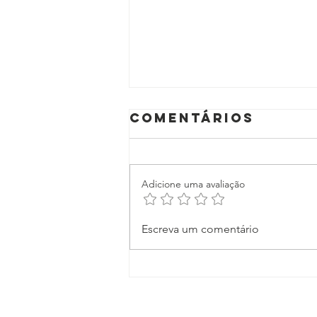
Comentários
Adicione uma avaliação
Fim da escala
Escreva um comentário
6x1: O que
muda para o
trabalhador
com a
aprovação na