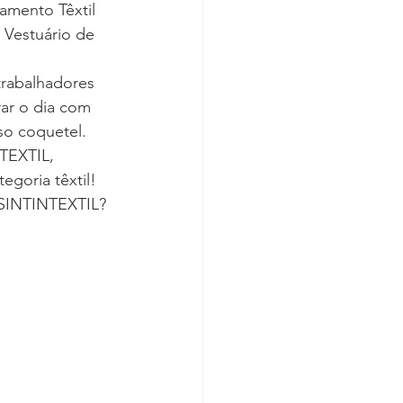
amento Têxtil 
 Vestuário de 
trabalhadores 
ar o dia com 
so coquetel.
TEXTIL, 
egoria têxtil!
 SINTINTEXTIL? 