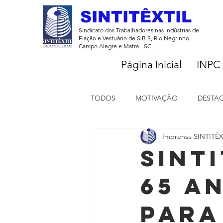
SINTITÊXTIL
Sindicato dos Trabalhadores nas Indústrias de
Fiação e Vestuário de S.B.S, Rio Negrinho,
Campo Alegre e Mafra - SC.
Página Inicial
INPC
TODOS
MOTIVAÇÃO
DESTA
Imprensa SINTITÊX
Notícias
SINT
65 A
para