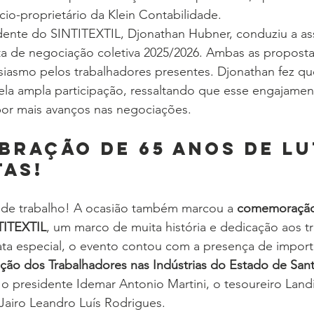
cio-proprietário da Klein Contabilidade.
dente do SINTITEXTIL, Djonathan Hubner, conduziu a as
 de negociação coletiva 2025/2026. Ambas as proposta
iasmo pelos trabalhadores presentes. Djonathan fez qu
ela ampla participação, ressaltando que esse engajamen
por mais avanços nas negociações.
bração de 65 Anos de Lu
as!
ó de trabalho! A ocasião também marcou a 
comemoração
TITEXTIL
, um marco de muita história e dedicação aos t
ata especial, o evento contou com a presença de import
ção dos Trabalhadores nas Indústrias do Estado de Sant
o o presidente Idemar Antonio Martini, o tesoureiro Landi
 Jairo Leandro Luís Rodrigues.