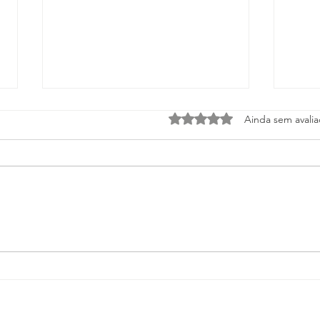
Avaliado com 0 de 5 estrel
Ainda sem avali
Dor de cabeça
Mã
e tensão no
qu
trabalho:
fu
Como não
o 
deixar o turno
prejudicar sua