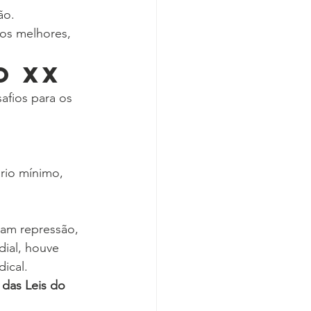
ão.
os melhores, 
o XX
fios para os 
rio mínimo, 
ram repressão, 
ial, houve 
ical.
das Leis do 