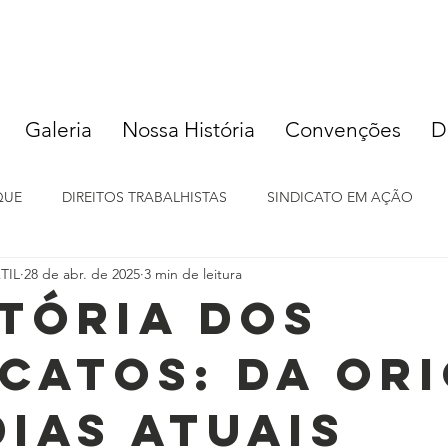
Galeria
Nossa História
Convenções
D
QUE
DIREITOS TRABALHISTAS
SINDICATO EM AÇÃO
TIL
28 de abr. de 2025
3 min de leitura
stória dos
icatos: Da Or
Dias Atuais