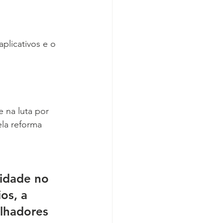
plicativos e o 
 na luta por 
ela reforma 
nidade no 
os, a 
lhadores 