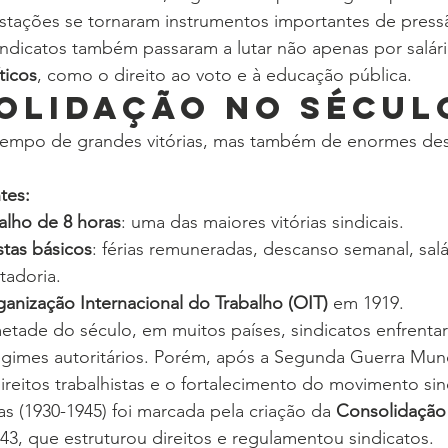
stações se tornaram instrumentos importantes de press
ndicatos também passaram a lutar não apenas por salári
íticos
, como o direito ao voto e à educação pública.
olidação no Sécul
tempo de grandes vitórias, mas também de enormes desa
tes:
alho de 8 horas
: uma das maiores vitórias sindicais.
istas básicos
: férias remuneradas, descanso semanal, salá
tadoria.
ganização Internacional do Trabalho (OIT)
 em 1919.
etade do século, em muitos países, sindicatos enfrenta
gimes autoritários. Porém, após a Segunda Guerra Mund
eitos trabalhistas e o fortalecimento do movimento sind
as (1930-1945) foi marcada pela criação da 
Consolidação 
43, que estruturou direitos e regulamentou sindicatos.