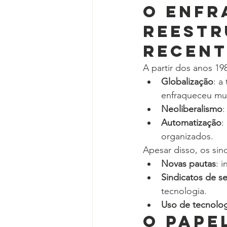
O Enfr
Reestr
Recent
A partir dos anos 1
Globalização
: a
enfraqueceu mui
Neoliberalismo
:
Automatização
:
organizados.
Apesar disso, os sin
Novas pautas
: 
Sindicatos de se
tecnologia.
Uso de tecnolog
O Pape