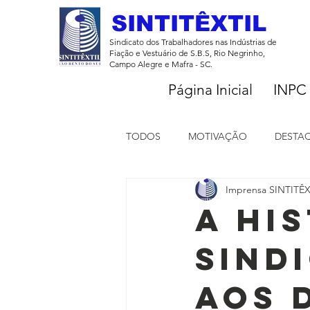
SINTITÊXTIL
Sindicato dos Trabalhadores nas Indústrias de
Fiação e Vestuário de S.B.S, Rio Negrinho,
Campo Alegre e Mafra - SC.
Página Inicial
INPC
TODOS
MOTIVAÇÃO
DESTA
Imprensa SINTITÊX
Notícias
A Hi
Sind
aos 