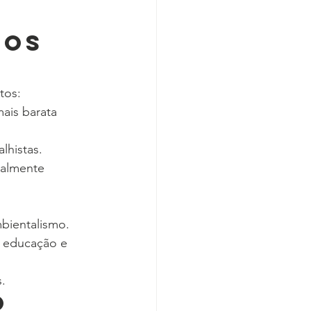
os 
tos:
ais barata 
lhistas.
nalmente 
mbientalismo.
, educação e 
s.
o 