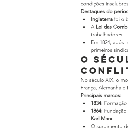
condições insalubres
Destaques do perío
Inglaterra
 foi o
A 
Lei das Comb
trabalhadores.
Em 1824, após i
primeiros sindic
O Sécu
Confli
No século XIX, o mov
França, Alemanha e 
Principais marcos:
1834
: Formação 
1864
: Fundação 
Karl Marx
.
O surgimento de 