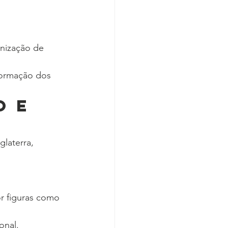
anização de 
formação dos 
 e 
laterra, 
or figuras como 
onal.