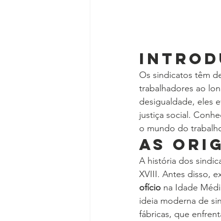
Intro
Os sindicatos têm d
trabalhadores ao lo
desigualdade, eles e
justiça social. Conh
o mundo do trabalho
As Ori
A história dos sindi
XVIII. Antes disso, 
ofício
 na Idade Média
ideia moderna de si
fábricas, que enfrent