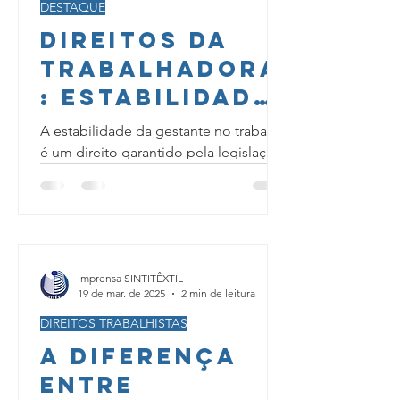
DESTAQUE
Direitos da
Trabalhadora
: Estabilidade
da Gestante
A estabilidade da gestante no trabalho
no Trabalho
é um direito garantido pela legislação
brasileira e tem como objetivo
proteger a mulher durante a...
Imprensa SINTITÊXTIL
19 de mar. de 2025
2 min de leitura
DIREITOS TRABALHISTAS
A Diferença
Entre