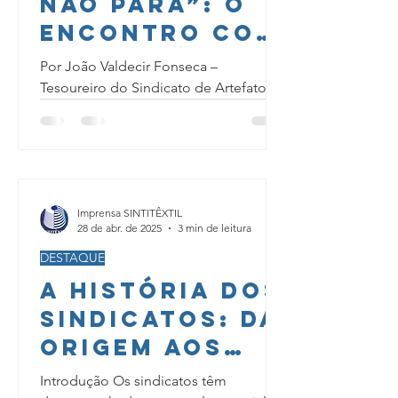
Não Para”: O
Encontro com
a Resistência
Por João Valdecir Fonseca –
e os Direitos
Tesoureiro do Sindicato de Artefatos
de Couro. No dia 17 de maio de 2025,
dos
embarcamos em uma viagem
Trabalhadore
marcante...
s na
Argentina.
Imprensa SINTITÊXTIL
28 de abr. de 2025
3 min de leitura
DESTAQUE
A História dos
Sindicatos: Da
Origem aos
Dias Atuais
Introdução Os sindicatos têm