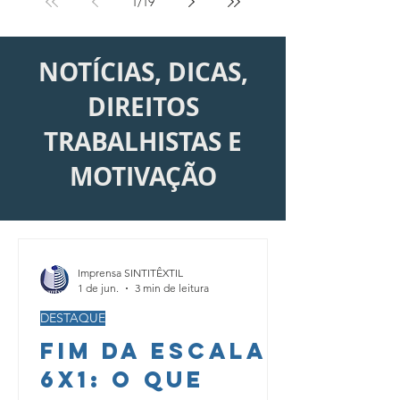
com a
1
/
19
aprovação na
Câmara?
NOTÍCIAS, DICAS,
DIREITOS
TRABALHISTAS E
MOTIVAÇÃO
Imprensa SINTITÊXTIL
1 de jun.
3 min de leitura
DESTAQUE
Fim da escala
6x1: O que