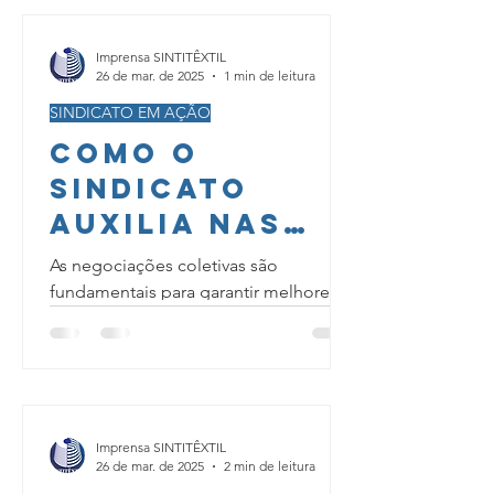
Imprensa SINTITÊXTIL
26 de mar. de 2025
1 min de leitura
SINDICATO EM AÇÃO
Como o
Sindicato
Auxilia nas
Negociações
As negociações coletivas são
Coletivas?
fundamentais para garantir melhores
condições de trabalho, reajustes
salariais e benefícios para os...
Imprensa SINTITÊXTIL
26 de mar. de 2025
2 min de leitura