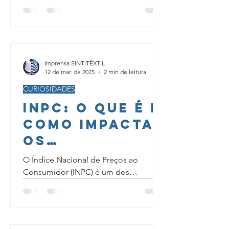
dedicam tempo e esforço para
movimentar a economia, prestar
serviços...
Imprensa SINTITÊXTIL
12 de mar. de 2025
2 min de leitura
CURIOSIDADES
INPC: O que é e
como impacta
os
trabalhadore
O Índice Nacional de Preços ao
s?
Consumidor (INPC) é um dos
principais indicadores econômicos do
Brasil, utilizado para medir a inflação...