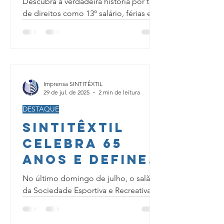
Descubra a verdadeira história por trás
Conquistados
de direitos como 13º salário, férias e
jornada de 8 horas. Nenhum deles foi
com Luta (e
dado de presente....
Podem Ser
Perdidos)
Imprensa SINTITÊXTIL
29 de jul. de 2025
2 min de leitura
DESTAQUE
SINTItêXTIL
Celebra 65
Anos e Define
Rumo para
No último domingo de julho, o salão
2025/2026!
da Sociedade Esportiva e Recreativa
São Bento foi palco de um dia
importante para o SINTITEXTIL . O...