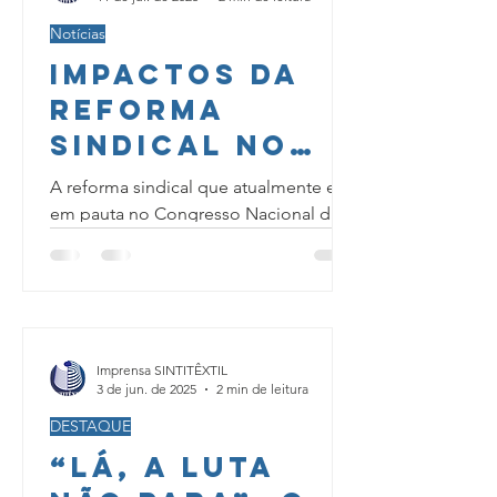
Notícias
Impactos da
Reforma
Sindical no
Brasil
A reforma sindical que atualmente está
em pauta no Congresso Nacional do
Brasil pode trazer profundas mudanças
para a organização dos...
Imprensa SINTITÊXTIL
3 de jun. de 2025
2 min de leitura
DESTAQUE
“Lá, a Luta