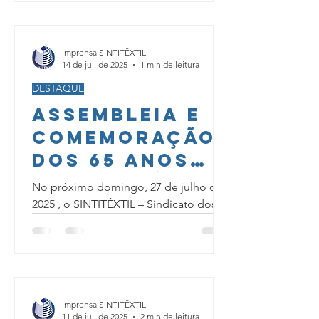
Imprensa SINTITÊXTIL
14 de jul. de 2025
1 min de leitura
DESTAQUE
Assembleia e
Comemoração
dos 65 Anos
do SINTITÊXTIL:
No próximo domingo, 27 de julho de
Participe!
2025 , o SINTITÊXTIL – Sindicato dos
Trabalhadores nas Indústrias de Fiação
e Vestuário de S.B.S., Rio...
Imprensa SINTITÊXTIL
11 de jul. de 2025
2 min de leitura