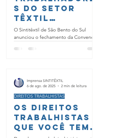
s do setor
têxtil
conquistam
O Sintitêxtil de São Bento do Sul
reajuste
anunciou o fechamento da Convenção
Coletiva de Trabalho (CCT) 2025/2026,
salarial e
garantindo conquistas...
ampliação do
auxílio-
creche na CCT
Imprensa SINTITÊXTIL
2025/2026
6 de ago. de 2025
2 min de leitura
DIREITOS TRABALHISTAS
Os Direitos
Trabalhistas
Que Você Tem
Hoje Foram