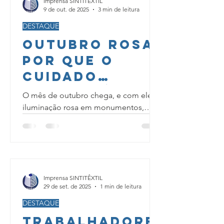
Imprensa SINTITÊXTIL
campanha Novembro Azul foi criada
9 de out. de 2025
3 min de leitura
para conscientizar sobre a prevenção
do câncer de próstata , o segundo
DESTAQUE
tipo mais comum entre os homens
Outubro Rosa:
brasileiros, mas o tema vai muito além
Por que o
disso. Entre o ritmo intenso do
Cuidado
trabalho nas fábricas, as
responsabilidades com a família
Pessoal é
O mês de outubro chega, e com ele, a
Inegociável
iluminação rosa em monumentos,
prédios e espaços públicos,
para a
sinalizando a campanha de
Trabalhadora
conscientização...
Imprensa SINTITÊXTIL
29 de set. de 2025
1 min de leitura
DESTAQUE
Trabalhadore