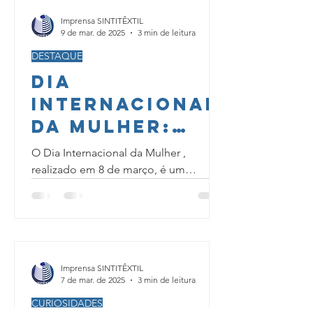
Imprensa SINTITÊXTIL
9 de mar. de 2025
3 min de leitura
DESTAQUE
Dia
Internacional
da Mulher:
Fatos,
O Dia Internacional da Mulher ,
História e
realizado em 8 de março, é um
momento para refletirmos sobre as
Homenagem às
conquistas das mulheres ao longo
Mulheres que
da...
Transformam
o Mundo
Imprensa SINTITÊXTIL
7 de mar. de 2025
3 min de leitura
CURIOSIDADES