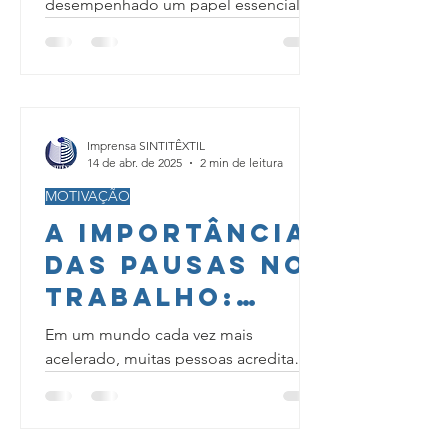
desempenhado um papel essencial na
defesa dos direitos dos trabalhadores
ao longo da história. Surgidos em...
Imprensa SINTITÊXTIL
14 de abr. de 2025
2 min de leitura
MOTIVAÇÃO
A Importância
das Pausas no
Trabalho:
Como Evitar
Em um mundo cada vez mais
Problemas de
acelerado, muitas pessoas acreditam
que trabalhar sem parar é sinal de
Saúde
produtividade. No entanto, a realidade
é...