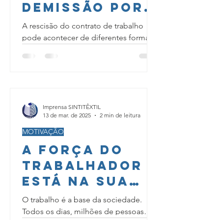
Demissão por
Justa Causa e
A rescisão do contrato de trabalho
Sem Justa
pode acontecer de diferentes formas,
e cada uma delas traz consequências
Causa.
distintas para o trabalhador....
Imprensa SINTITÊXTIL
13 de mar. de 2025
2 min de leitura
MOTIVAÇÃO
A Força do
Trabalhador
Está na Sua
União!
O trabalho é a base da sociedade.
Todos os dias, milhões de pessoas